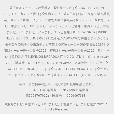
©「かよチュー」実行委員会｜©中京テレビ｜© CBC TELEVISION
CO.,LTD. ｜©テレビ愛知｜©東海テレビ｜©多田かおる/ イタキス製作委員
会｜©テレビ愛知・フリュー／徹之進製作委員会｜©メ～テレ｜©東海テレ
ビ、中京テレビ、CBCテレビ、メ～テレ、テレビ愛知｜東海テレビ、中京
テレビ、CBCテレビ、メ～テレ、テレビ愛知｜© Studio Ghibli｜©CBC
TELEVISION CO.,LTD.｜©2023 二月 公/KADOKAWA/声優ラジオのウラオ
モテ製作委員会｜©東海テレビ事業｜©実験ヒーロー製作委員会2024｜©
実験ヒーロー製作委員会2025｜©実験ヒーロー製作委員会2026｜©メ～テ
レ ｜©TOKAI TELEVISION BROADCASTING CO.,LTD.｜（C）すえのぶけ
いこ／講談社（C）CTV ｜（C）すえのぶけいこ／講談社（C）CTV｜©
CBC TELEVISION CO.,LTD. ｜ ｜© CBC TELEVISION CO.,LTD. ｜©ヴァン
ガードプロジェクト ©VG15th｜©メ～テレNEXT／ダンスチャンネル
各ページに掲載の記事・写真の無断転用を禁じます。
JASRAC許諾番号
NexTone許諾番号
第9008707022Y45038号
ID000007318
©東海テレビ, 中京テレビ, CBCテレビ, 名古屋テレビ, テレビ愛知 2020 All
Rights Reserved.