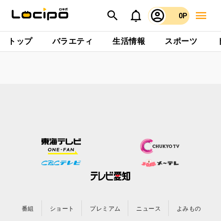
0P
トップ
バラエティ
生活情報
スポーツ
番組
ショート
プレミアム
ニュース
よみもの