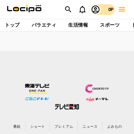
0P
トップ
バラエティ
生活情報
スポーツ
番組
ショート
プレミアム
ニュース
よみもの