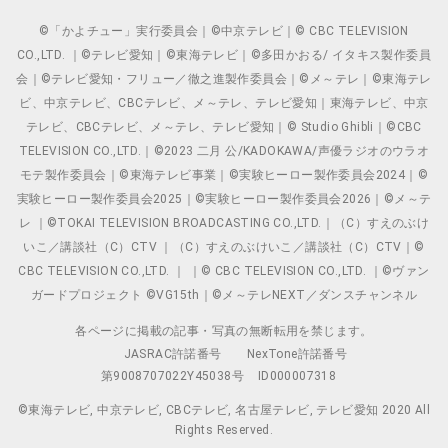
©「かよチュー」実行委員会｜©中京テレビ｜© CBC TELEVISION
CO.,LTD. ｜©テレビ愛知｜©東海テレビ｜©多田かおる/ イタキス製作委員
会｜©テレビ愛知・フリュー／徹之進製作委員会｜©メ～テレ｜©東海テレ
ビ、中京テレビ、CBCテレビ、メ～テレ、テレビ愛知｜東海テレビ、中京
テレビ、CBCテレビ、メ～テレ、テレビ愛知｜© Studio Ghibli｜©CBC
TELEVISION CO.,LTD.｜©2023 二月 公/KADOKAWA/声優ラジオのウラオ
モテ製作委員会｜©東海テレビ事業｜©実験ヒーロー製作委員会2024｜©
実験ヒーロー製作委員会2025｜©実験ヒーロー製作委員会2026｜©メ～テ
レ ｜©TOKAI TELEVISION BROADCASTING CO.,LTD.｜（C）すえのぶけ
いこ／講談社（C）CTV ｜（C）すえのぶけいこ／講談社（C）CTV｜©
CBC TELEVISION CO.,LTD. ｜ ｜© CBC TELEVISION CO.,LTD. ｜©ヴァン
ガードプロジェクト ©VG15th｜©メ～テレNEXT／ダンスチャンネル
各ページに掲載の記事・写真の無断転用を禁じます。
JASRAC許諾番号
NexTone許諾番号
第9008707022Y45038号
ID000007318
©東海テレビ, 中京テレビ, CBCテレビ, 名古屋テレビ, テレビ愛知 2020 All
Rights Reserved.