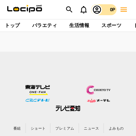
0P
トップ
バラエティ
生活情報
スポーツ
番組
ショート
プレミアム
ニュース
よみもの