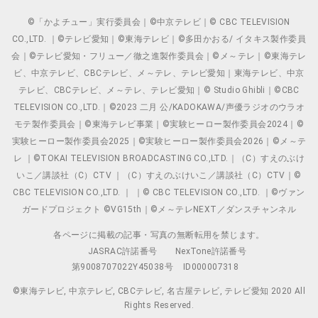
©「かよチュー」実行委員会｜©中京テレビ｜© CBC TELEVISION
CO.,LTD. ｜©テレビ愛知｜©東海テレビ｜©多田かおる/ イタキス製作委員
会｜©テレビ愛知・フリュー／徹之進製作委員会｜©メ～テレ｜©東海テレ
ビ、中京テレビ、CBCテレビ、メ～テレ、テレビ愛知｜東海テレビ、中京
テレビ、CBCテレビ、メ～テレ、テレビ愛知｜© Studio Ghibli｜©CBC
TELEVISION CO.,LTD.｜©2023 二月 公/KADOKAWA/声優ラジオのウラオ
モテ製作委員会｜©東海テレビ事業｜©実験ヒーロー製作委員会2024｜©
実験ヒーロー製作委員会2025｜©実験ヒーロー製作委員会2026｜©メ～テ
レ ｜©TOKAI TELEVISION BROADCASTING CO.,LTD.｜（C）すえのぶけ
いこ／講談社（C）CTV ｜（C）すえのぶけいこ／講談社（C）CTV｜©
CBC TELEVISION CO.,LTD. ｜ ｜© CBC TELEVISION CO.,LTD. ｜©ヴァン
ガードプロジェクト ©VG15th｜©メ～テレNEXT／ダンスチャンネル
各ページに掲載の記事・写真の無断転用を禁じます。
JASRAC許諾番号
NexTone許諾番号
第9008707022Y45038号
ID000007318
©東海テレビ, 中京テレビ, CBCテレビ, 名古屋テレビ, テレビ愛知 2020 All
Rights Reserved.