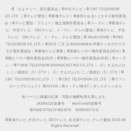
©「かよチュー」実行委員会｜©中京テレビ｜© CBC TELEVISION
CO.,LTD. ｜©テレビ愛知｜©東海テレビ｜©多田かおる/ イタキス製作委員
会｜©テレビ愛知・フリュー／徹之進製作委員会｜©メ～テレ｜©東海テレ
ビ、中京テレビ、CBCテレビ、メ～テレ、テレビ愛知｜東海テレビ、中京
テレビ、CBCテレビ、メ～テレ、テレビ愛知｜© Studio Ghibli｜©CBC
TELEVISION CO.,LTD.｜©2023 二月 公/KADOKAWA/声優ラジオのウラオ
モテ製作委員会｜©東海テレビ事業｜©実験ヒーロー製作委員会2024｜©
実験ヒーロー製作委員会2025｜©実験ヒーロー製作委員会2026｜©メ～テ
レ ｜©TOKAI TELEVISION BROADCASTING CO.,LTD.｜（C）すえのぶけ
いこ／講談社（C）CTV ｜（C）すえのぶけいこ／講談社（C）CTV｜©
CBC TELEVISION CO.,LTD. ｜ ｜© CBC TELEVISION CO.,LTD. ｜©ヴァン
ガードプロジェクト ©VG15th｜©メ～テレNEXT／ダンスチャンネル
各ページに掲載の記事・写真の無断転用を禁じます。
JASRAC許諾番号
NexTone許諾番号
第9008707022Y45038号
ID000007318
©東海テレビ, 中京テレビ, CBCテレビ, 名古屋テレビ, テレビ愛知 2020 All
Rights Reserved.