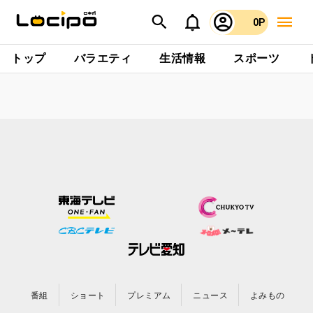
0P
トップ
バラエティ
生活情報
スポーツ
番組
ショート
プレミアム
ニュース
よみもの