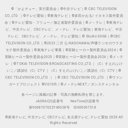
©「かよチュー」実行委員会｜©中京テレビ｜© CBC TELEVISION
CO.,LTD. ｜©テレビ愛知｜©東海テレビ｜©多田かおる/ イタキス製作委員
会｜©テレビ愛知・フリュー／徹之進製作委員会｜©メ～テレ｜©東海テレ
ビ、中京テレビ、CBCテレビ、メ～テレ、テレビ愛知｜東海テレビ、中京
テレビ、CBCテレビ、メ～テレ、テレビ愛知｜© Studio Ghibli｜©CBC
TELEVISION CO.,LTD.｜©2023 二月 公/KADOKAWA/声優ラジオのウラオ
モテ製作委員会｜©東海テレビ事業｜©実験ヒーロー製作委員会2024｜©
実験ヒーロー製作委員会2025｜©実験ヒーロー製作委員会2026｜©メ～テ
レ ｜©TOKAI TELEVISION BROADCASTING CO.,LTD.｜（C）すえのぶけ
いこ／講談社（C）CTV ｜（C）すえのぶけいこ／講談社（C）CTV｜©
CBC TELEVISION CO.,LTD. ｜ ｜© CBC TELEVISION CO.,LTD. ｜©ヴァン
ガードプロジェクト ©VG15th｜©メ～テレNEXT／ダンスチャンネル
各ページに掲載の記事・写真の無断転用を禁じます。
JASRAC許諾番号
NexTone許諾番号
第9008707022Y45038号
ID000007318
©東海テレビ, 中京テレビ, CBCテレビ, 名古屋テレビ, テレビ愛知 2020 All
Rights Reserved.