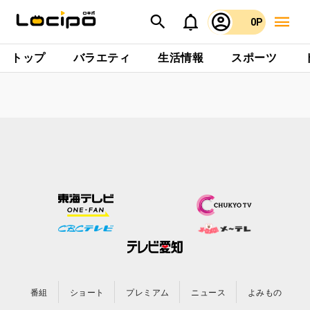
0P
トップ
バラエティ
生活情報
スポーツ
番組
ショート
プレミアム
ニュース
よみもの