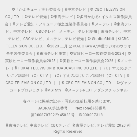
©「かよチュー」実行委員会｜©中京テレビ｜© CBC TELEVISION
CO.,LTD. ｜©テレビ愛知｜©東海テレビ｜©多田かおる/ イタキス製作委員
会｜©テレビ愛知・フリュー／徹之進製作委員会｜©メ～テレ｜©東海テレ
ビ、中京テレビ、CBCテレビ、メ～テレ、テレビ愛知｜東海テレビ、中京
テレビ、CBCテレビ、メ～テレ、テレビ愛知｜© Studio Ghibli｜©CBC
TELEVISION CO.,LTD.｜©2023 二月 公/KADOKAWA/声優ラジオのウラオ
モテ製作委員会｜©東海テレビ事業｜©実験ヒーロー製作委員会2024｜©
実験ヒーロー製作委員会2025｜©実験ヒーロー製作委員会2026｜©メ～テ
レ ｜©TOKAI TELEVISION BROADCASTING CO.,LTD.｜（C）すえのぶけ
いこ／講談社（C）CTV ｜（C）すえのぶけいこ／講談社（C）CTV｜©
CBC TELEVISION CO.,LTD. ｜ ｜© CBC TELEVISION CO.,LTD. ｜©ヴァン
ガードプロジェクト ©VG15th｜©メ～テレNEXT／ダンスチャンネル
各ページに掲載の記事・写真の無断転用を禁じます。
JASRAC許諾番号
NexTone許諾番号
第9008707022Y45038号
ID000007318
©東海テレビ, 中京テレビ, CBCテレビ, 名古屋テレビ, テレビ愛知 2020 All
Rights Reserved.