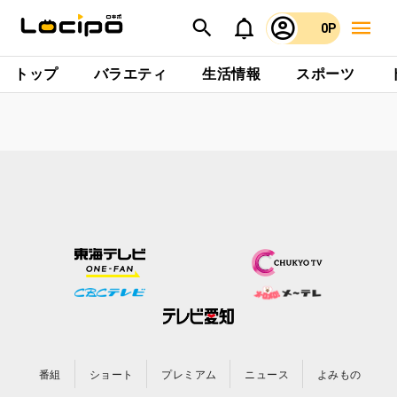
0P
トップ
バラエティ
生活情報
スポーツ
番組
ショート
プレミアム
ニュース
よみもの