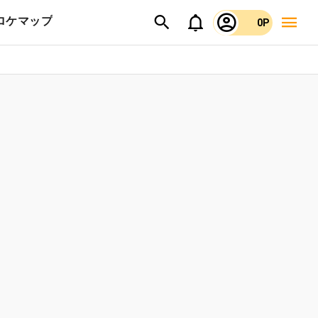
ロケマップ
0P