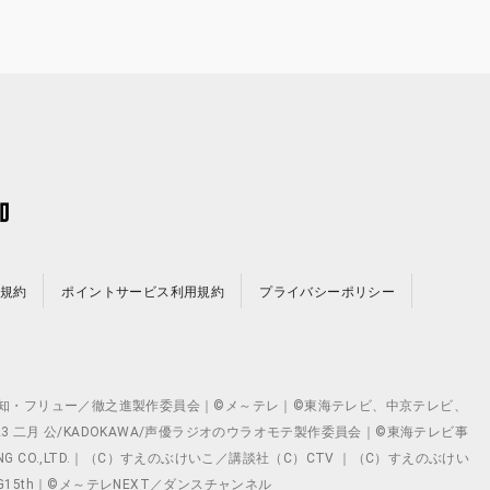
規約
ポイントサービス利用規約
プライバシーポリシー
©テレビ愛知・フリュー／徹之進製作委員会｜©メ～テレ｜©東海テレビ、中京テレビ、
©2023 二月 公/KADOKAWA/声優ラジオのウラオモテ製作委員会｜©東海テレビ事
ING CO.,LTD.｜（C）すえのぶけいこ／講談社（C）CTV ｜（C）すえのぶけい
クト ©VG15th｜©メ～テレNEXT／ダンスチャンネル