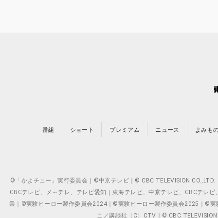
番組
ショート
プレミアム
ニュース
よみも
©「かよチュー」実行委員会｜©中京テレビ｜© CBC TELEVISION C
CBCテレビ、メ～テレ、テレビ愛知｜東海テレビ、中京テレビ、CBCテレビ、メ～テレ、テ
業｜©実験ヒーロー製作委員会2024｜©実験ヒーロー製作委員会2025｜©実験ヒーロー
こ／講談社（C）CTV｜© CBC TELEVISION