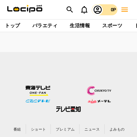
0P
トップ
バラエティ
生活情報
スポーツ
番組
ショート
プレミアム
ニュース
よみもの