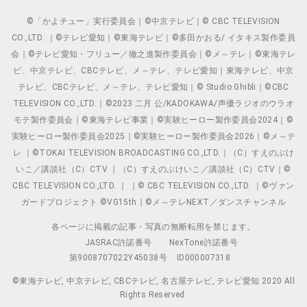
©「かよチュー」実行委員会｜©中京テレビ｜© CBC TELEVISION
CO.,LTD. ｜©テレビ愛知｜©東海テレビ｜©多田かおる/ イタキス製作委員
会｜©テレビ愛知・フリュー／徹之進製作委員会｜©メ～テレ｜©東海テレ
ビ、中京テレビ、CBCテレビ、メ～テレ、テレビ愛知｜東海テレビ、中京
テレビ、CBCテレビ、メ～テレ、テレビ愛知｜© Studio Ghibli｜©CBC
TELEVISION CO.,LTD.｜©2023 二月 公/KADOKAWA/声優ラジオのウラオ
モテ製作委員会｜©東海テレビ事業｜©実験ヒーロー製作委員会2024｜©
実験ヒーロー製作委員会2025｜©実験ヒーロー製作委員会2026｜©メ～テ
レ ｜©TOKAI TELEVISION BROADCASTING CO.,LTD.｜（C）すえのぶけ
いこ／講談社（C）CTV ｜（C）すえのぶけいこ／講談社（C）CTV｜©
CBC TELEVISION CO.,LTD. ｜ ｜© CBC TELEVISION CO.,LTD. ｜©ヴァン
ガードプロジェクト ©VG15th｜©メ～テレNEXT／ダンスチャンネル
各ページに掲載の記事・写真の無断転用を禁じます。
JASRAC許諾番号
NexTone許諾番号
第9008707022Y45038号
ID000007318
©東海テレビ, 中京テレビ, CBCテレビ, 名古屋テレビ, テレビ愛知 2020 All
Rights Reserved.