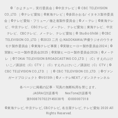
©「かよチュー」実行委員会｜©中京テレビ｜© CBC TELEVISION
CO.,LTD. ｜©テレビ愛知｜©東海テレビ｜©多田かおる/ イタキス製作委員
会｜©テレビ愛知・フリュー／徹之進製作委員会｜©メ～テレ｜©東海テレ
ビ、中京テレビ、CBCテレビ、メ～テレ、テレビ愛知｜東海テレビ、中京
テレビ、CBCテレビ、メ～テレ、テレビ愛知｜© Studio Ghibli｜©CBC
TELEVISION CO.,LTD.｜©2023 二月 公/KADOKAWA/声優ラジオのウラオ
モテ製作委員会｜©東海テレビ事業｜©実験ヒーロー製作委員会2024｜©
実験ヒーロー製作委員会2025｜©実験ヒーロー製作委員会2026｜©メ～テ
レ ｜©TOKAI TELEVISION BROADCASTING CO.,LTD.｜（C）すえのぶけ
いこ／講談社（C）CTV ｜（C）すえのぶけいこ／講談社（C）CTV｜©
CBC TELEVISION CO.,LTD. ｜ ｜© CBC TELEVISION CO.,LTD. ｜©ヴァン
ガードプロジェクト ©VG15th｜©メ～テレNEXT／ダンスチャンネル
各ページに掲載の記事・写真の無断転用を禁じます。
JASRAC許諾番号
NexTone許諾番号
第9008707022Y45038号
ID000007318
©東海テレビ, 中京テレビ, CBCテレビ, 名古屋テレビ, テレビ愛知 2020 All
Rights Reserved.