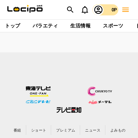
0P
トップ
バラエティ
生活情報
スポーツ
番組
ショート
プレミアム
ニュース
よみもの