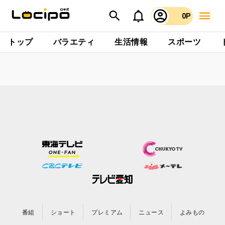
0P
トップ
バラエティ
生活情報
スポーツ
番組
ショート
プレミアム
ニュース
よみもの