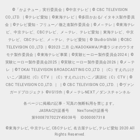
©「かよチュー」実行委員会｜©中京テレビ｜© CBC TELEVISION
CO.,LTD. ｜©テレビ愛知｜©東海テレビ｜©多田かおる/ イタキス製作委員
会｜©テレビ愛知・フリュー／徹之進製作委員会｜©メ～テレ｜©東海テレ
ビ、中京テレビ、CBCテレビ、メ～テレ、テレビ愛知｜東海テレビ、中京
テレビ、CBCテレビ、メ～テレ、テレビ愛知｜© Studio Ghibli｜©CBC
TELEVISION CO.,LTD.｜©2023 二月 公/KADOKAWA/声優ラジオのウラオ
モテ製作委員会｜©東海テレビ事業｜©実験ヒーロー製作委員会2024｜©
実験ヒーロー製作委員会2025｜©実験ヒーロー製作委員会2026｜©メ～テ
レ ｜©TOKAI TELEVISION BROADCASTING CO.,LTD.｜（C）すえのぶけ
いこ／講談社（C）CTV ｜（C）すえのぶけいこ／講談社（C）CTV｜©
CBC TELEVISION CO.,LTD. ｜ ｜© CBC TELEVISION CO.,LTD. ｜©ヴァン
ガードプロジェクト ©VG15th｜©メ～テレNEXT／ダンスチャンネル
各ページに掲載の記事・写真の無断転用を禁じます。
JASRAC許諾番号
NexTone許諾番号
第9008707022Y45038号
ID000007318
©東海テレビ, 中京テレビ, CBCテレビ, 名古屋テレビ, テレビ愛知 2020 All
Rights Reserved.