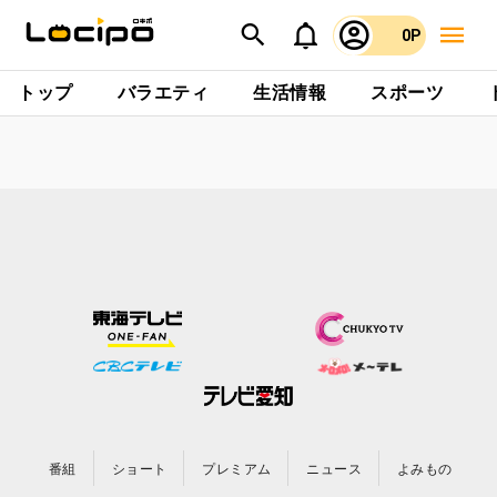
0P
トップ
バラエティ
生活情報
スポーツ
番組
ショート
プレミアム
ニュース
よみもの