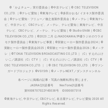
©「かよチュー」実行委員会｜©中京テレビ｜© CBC TELEVISION
CO.,LTD. ｜©テレビ愛知｜©東海テレビ｜©多田かおる/ イタキス製作委員
会｜©テレビ愛知・フリュー／徹之進製作委員会｜©メ～テレ｜©東海テレ
ビ、中京テレビ、CBCテレビ、メ～テレ、テレビ愛知｜東海テレビ、中京
テレビ、CBCテレビ、メ～テレ、テレビ愛知｜© Studio Ghibli｜©CBC
TELEVISION CO.,LTD.｜©2023 二月 公/KADOKAWA/声優ラジオのウラオ
モテ製作委員会｜©東海テレビ事業｜©実験ヒーロー製作委員会2024｜©
実験ヒーロー製作委員会2025｜©実験ヒーロー製作委員会2026｜©メ～テ
レ ｜©TOKAI TELEVISION BROADCASTING CO.,LTD.｜（C）すえのぶけ
いこ／講談社（C）CTV ｜（C）すえのぶけいこ／講談社（C）CTV｜©
CBC TELEVISION CO.,LTD. ｜ ｜© CBC TELEVISION CO.,LTD. ｜©ヴァン
ガードプロジェクト ©VG15th｜©メ～テレNEXT／ダンスチャンネル
各ページに掲載の記事・写真の無断転用を禁じます。
JASRAC許諾番号
NexTone許諾番号
第9008707022Y45038号
ID000007318
©東海テレビ, 中京テレビ, CBCテレビ, 名古屋テレビ, テレビ愛知 2020 All
Rights Reserved.