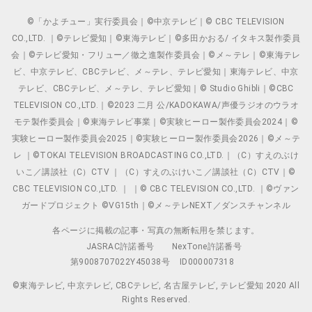
©「かよチュー」実行委員会｜©中京テレビ｜© CBC TELEVISION
CO.,LTD. ｜©テレビ愛知｜©東海テレビ｜©多田かおる/ イタキス製作委員
会｜©テレビ愛知・フリュー／徹之進製作委員会｜©メ～テレ｜©東海テレ
ビ、中京テレビ、CBCテレビ、メ～テレ、テレビ愛知｜東海テレビ、中京
テレビ、CBCテレビ、メ～テレ、テレビ愛知｜© Studio Ghibli｜©CBC
TELEVISION CO.,LTD.｜©2023 二月 公/KADOKAWA/声優ラジオのウラオ
モテ製作委員会｜©東海テレビ事業｜©実験ヒーロー製作委員会2024｜©
実験ヒーロー製作委員会2025｜©実験ヒーロー製作委員会2026｜©メ～テ
レ ｜©TOKAI TELEVISION BROADCASTING CO.,LTD.｜（C）すえのぶけ
いこ／講談社（C）CTV ｜（C）すえのぶけいこ／講談社（C）CTV｜©
CBC TELEVISION CO.,LTD. ｜ ｜© CBC TELEVISION CO.,LTD. ｜©ヴァン
ガードプロジェクト ©VG15th｜©メ～テレNEXT／ダンスチャンネル
各ページに掲載の記事・写真の無断転用を禁じます。
JASRAC許諾番号
NexTone許諾番号
第9008707022Y45038号
ID000007318
©東海テレビ, 中京テレビ, CBCテレビ, 名古屋テレビ, テレビ愛知 2020 All
Rights Reserved.