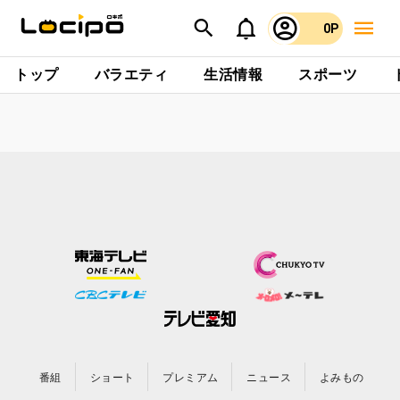
0P
トップ
バラエティ
生活情報
スポーツ
番組
ショート
プレミアム
ニュース
よみもの