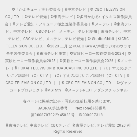
©「かよチュー」実行委員会｜©中京テレビ｜© CBC TELEVISION
CO.,LTD. ｜©テレビ愛知｜©東海テレビ｜©多田かおる/ イタキス製作委員
会｜©テレビ愛知・フリュー／徹之進製作委員会｜©メ～テレ｜©東海テレ
ビ、中京テレビ、CBCテレビ、メ～テレ、テレビ愛知｜東海テレビ、中京
テレビ、CBCテレビ、メ～テレ、テレビ愛知｜© Studio Ghibli｜©CBC
TELEVISION CO.,LTD.｜©2023 二月 公/KADOKAWA/声優ラジオのウラオ
モテ製作委員会｜©東海テレビ事業｜©実験ヒーロー製作委員会2024｜©
実験ヒーロー製作委員会2025｜©実験ヒーロー製作委員会2026｜©メ～テ
レ ｜©TOKAI TELEVISION BROADCASTING CO.,LTD.｜（C）すえのぶけ
いこ／講談社（C）CTV ｜（C）すえのぶけいこ／講談社（C）CTV｜©
CBC TELEVISION CO.,LTD. ｜ ｜© CBC TELEVISION CO.,LTD. ｜©ヴァン
ガードプロジェクト ©VG15th｜©メ～テレNEXT／ダンスチャンネル
各ページに掲載の記事・写真の無断転用を禁じます。
JASRAC許諾番号
NexTone許諾番号
第9008707022Y45038号
ID000007318
©東海テレビ, 中京テレビ, CBCテレビ, 名古屋テレビ, テレビ愛知 2020 All
Rights Reserved.