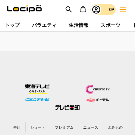
0P
トップ
バラエティ
生活情報
スポーツ
番組
ショート
プレミアム
ニュース
よみもの