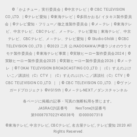
©「かよチュー」実行委員会｜©中京テレビ｜© CBC TELEVISION
CO.,LTD. ｜©テレビ愛知｜©東海テレビ｜©多田かおる/ イタキス製作委員
会｜©テレビ愛知・フリュー／徹之進製作委員会｜©メ～テレ｜©東海テレ
ビ、中京テレビ、CBCテレビ、メ～テレ、テレビ愛知｜東海テレビ、中京
テレビ、CBCテレビ、メ～テレ、テレビ愛知｜© Studio Ghibli｜©CBC
TELEVISION CO.,LTD.｜©2023 二月 公/KADOKAWA/声優ラジオのウラオ
モテ製作委員会｜©東海テレビ事業｜©実験ヒーロー製作委員会2024｜©
実験ヒーロー製作委員会2025｜©実験ヒーロー製作委員会2026｜©メ～テ
レ ｜©TOKAI TELEVISION BROADCASTING CO.,LTD.｜（C）すえのぶけ
いこ／講談社（C）CTV ｜（C）すえのぶけいこ／講談社（C）CTV｜©
CBC TELEVISION CO.,LTD. ｜ ｜© CBC TELEVISION CO.,LTD. ｜©ヴァン
ガードプロジェクト ©VG15th｜©メ～テレNEXT／ダンスチャンネル
各ページに掲載の記事・写真の無断転用を禁じます。
JASRAC許諾番号
NexTone許諾番号
第9008707022Y45038号
ID000007318
©東海テレビ, 中京テレビ, CBCテレビ, 名古屋テレビ, テレビ愛知 2020 All
Rights Reserved.