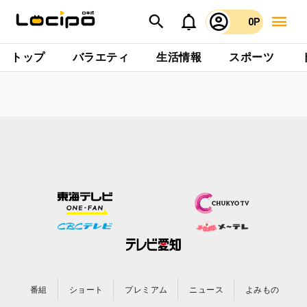
0P
トップ
バラエティ
生活情報
スポーツ
番組
ショート
プレミアム
ニュース
よみもの