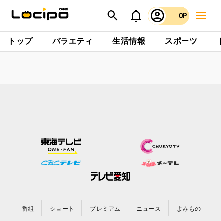
0P
トップ
バラエティ
生活情報
スポーツ
番組
ショート
プレミアム
ニュース
よみもの