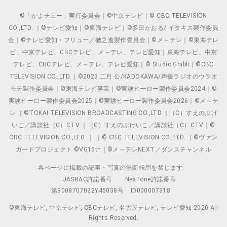
©「かよチュー」実行委員会｜©中京テレビ｜© CBC TELEVISION
CO.,LTD. ｜©テレビ愛知｜©東海テレビ｜©多田かおる/ イタキス製作委員
会｜©テレビ愛知・フリュー／徹之進製作委員会｜©メ～テレ｜©東海テレ
ビ、中京テレビ、CBCテレビ、メ～テレ、テレビ愛知｜東海テレビ、中京
テレビ、CBCテレビ、メ～テレ、テレビ愛知｜© Studio Ghibli｜©CBC
TELEVISION CO.,LTD.｜©2023 二月 公/KADOKAWA/声優ラジオのウラオ
モテ製作委員会｜©東海テレビ事業｜©実験ヒーロー製作委員会2024｜©
実験ヒーロー製作委員会2025｜©実験ヒーロー製作委員会2026｜©メ～テ
レ ｜©TOKAI TELEVISION BROADCASTING CO.,LTD.｜（C）すえのぶけ
いこ／講談社（C）CTV ｜（C）すえのぶけいこ／講談社（C）CTV｜©
CBC TELEVISION CO.,LTD. ｜ ｜© CBC TELEVISION CO.,LTD. ｜©ヴァン
ガードプロジェクト ©VG15th｜©メ～テレNEXT／ダンスチャンネル
各ページに掲載の記事・写真の無断転用を禁じます。
JASRAC許諾番号
NexTone許諾番号
第9008707022Y45038号
ID000007318
©東海テレビ, 中京テレビ, CBCテレビ, 名古屋テレビ, テレビ愛知 2020 All
Rights Reserved.