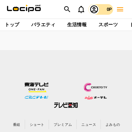
0P
トップ
バラエティ
生活情報
スポーツ
番組
ショート
プレミアム
ニュース
よみもの