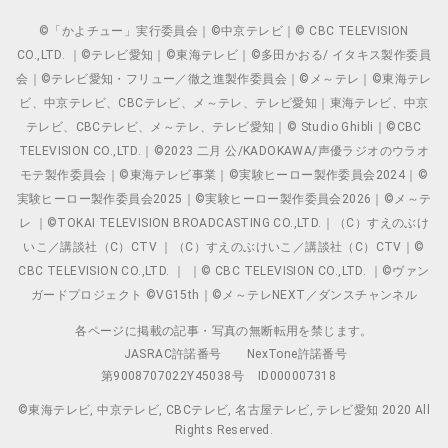
©「かよチュー」実行委員会｜©中京テレビ｜© CBC TELEVISION
CO.,LTD. ｜©テレビ愛知｜©東海テレビ｜©多田かおる/ イタキス製作委員
会｜©テレビ愛知・フリュー／徹之進製作委員会｜©メ～テレ｜©東海テレ
ビ、中京テレビ、CBCテレビ、メ～テレ、テレビ愛知｜東海テレビ、中京
テレビ、CBCテレビ、メ～テレ、テレビ愛知｜© Studio Ghibli｜©CBC
TELEVISION CO.,LTD.｜©2023 二月 公/KADOKAWA/声優ラジオのウラオ
モテ製作委員会｜©東海テレビ事業｜©実験ヒーロー製作委員会2024｜©
実験ヒーロー製作委員会2025｜©実験ヒーロー製作委員会2026｜©メ～テ
レ ｜©TOKAI TELEVISION BROADCASTING CO.,LTD.｜（C）すえのぶけ
いこ／講談社（C）CTV ｜（C）すえのぶけいこ／講談社（C）CTV｜©
CBC TELEVISION CO.,LTD. ｜ ｜© CBC TELEVISION CO.,LTD. ｜©ヴァン
ガードプロジェクト ©VG15th｜©メ～テレNEXT／ダンスチャンネル
各ページに掲載の記事・写真の無断転用を禁じます。
JASRAC許諾番号
NexTone許諾番号
第9008707022Y45038号
ID000007318
©東海テレビ, 中京テレビ, CBCテレビ, 名古屋テレビ, テレビ愛知 2020 All
Rights Reserved.