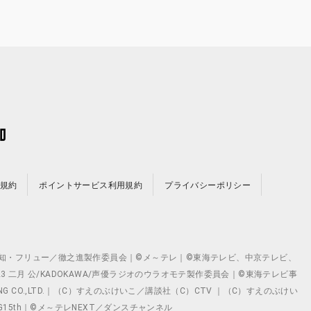
規約
ポイントサービス利用規約
プライバシーポリシー
©テレビ愛知・フリュー／徹之進製作委員会｜©メ～テレ｜©東海テレビ、中京テレビ、
©2023 二月 公/KADOKAWA/声優ラジオのウラオモテ製作委員会｜©東海テレビ事
ING CO.,LTD.｜（C）すえのぶけいこ／講談社（C）CTV ｜（C）すえのぶけい
クト ©VG15th｜©メ～テレNEXT／ダンスチャンネル