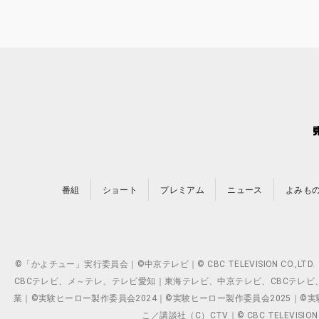
番組
ショート
プレミアム
ニュース
よみも
©「かよチュー」実行委員会｜©中京テレビ｜© CBC TELEVISION C
CBCテレビ、メ～テレ、テレビ愛知｜東海テレビ、中京テレビ、CBCテレビ、メ～テレ、テ
業｜©実験ヒーロー製作委員会2024｜©実験ヒーロー製作委員会2025｜©実験ヒーロー
こ／講談社（C）CTV｜© CBC TELEVISION