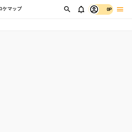
ロケマップ
0P