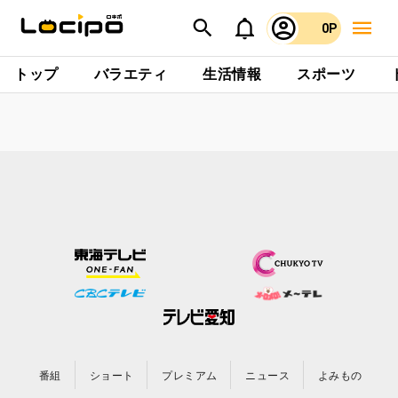
0P
トップ
バラエティ
生活情報
スポーツ
番組
ショート
プレミアム
ニュース
よみもの