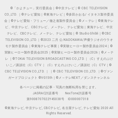
©「かよチュー」実行委員会｜©中京テレビ｜© CBC TELEVISION
CO.,LTD. ｜©テレビ愛知｜©東海テレビ｜©多田かおる/ イタキス製作委員
会｜©テレビ愛知・フリュー／徹之進製作委員会｜©メ～テレ｜©東海テレ
ビ、中京テレビ、CBCテレビ、メ～テレ、テレビ愛知｜東海テレビ、中京
テレビ、CBCテレビ、メ～テレ、テレビ愛知｜© Studio Ghibli｜©CBC
TELEVISION CO.,LTD.｜©2023 二月 公/KADOKAWA/声優ラジオのウラオ
モテ製作委員会｜©東海テレビ事業｜©実験ヒーロー製作委員会2024｜©
実験ヒーロー製作委員会2025｜©実験ヒーロー製作委員会2026｜©メ～テ
レ ｜©TOKAI TELEVISION BROADCASTING CO.,LTD.｜（C）すえのぶけ
いこ／講談社（C）CTV ｜（C）すえのぶけいこ／講談社（C）CTV｜©
CBC TELEVISION CO.,LTD. ｜ ｜© CBC TELEVISION CO.,LTD. ｜©ヴァン
ガードプロジェクト ©VG15th｜©メ～テレNEXT／ダンスチャンネル
各ページに掲載の記事・写真の無断転用を禁じます。
JASRAC許諾番号
NexTone許諾番号
第9008707022Y45038号
ID000007318
©東海テレビ, 中京テレビ, CBCテレビ, 名古屋テレビ, テレビ愛知 2020 All
Rights Reserved.