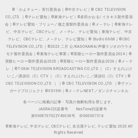
©「かよチュー」実行委員会｜©中京テレビ｜© CBC TELEVISION
CO.,LTD. ｜©テレビ愛知｜©東海テレビ｜©多田かおる/ イタキス製作委員
会｜©テレビ愛知・フリュー／徹之進製作委員会｜©メ～テレ｜©東海テレ
ビ、中京テレビ、CBCテレビ、メ～テレ、テレビ愛知｜東海テレビ、中京
テレビ、CBCテレビ、メ～テレ、テレビ愛知｜© Studio Ghibli｜©CBC
TELEVISION CO.,LTD.｜©2023 二月 公/KADOKAWA/声優ラジオのウラオ
モテ製作委員会｜©東海テレビ事業｜©実験ヒーロー製作委員会2024｜©
実験ヒーロー製作委員会2025｜©実験ヒーロー製作委員会2026｜©メ～テ
レ ｜©TOKAI TELEVISION BROADCASTING CO.,LTD.｜（C）すえのぶけ
いこ／講談社（C）CTV ｜（C）すえのぶけいこ／講談社（C）CTV｜©
CBC TELEVISION CO.,LTD. ｜ ｜© CBC TELEVISION CO.,LTD. ｜©ヴァン
ガードプロジェクト ©VG15th｜©メ～テレNEXT／ダンスチャンネル
各ページに掲載の記事・写真の無断転用を禁じます。
JASRAC許諾番号
NexTone許諾番号
第9008707022Y45038号
ID000007318
©東海テレビ, 中京テレビ, CBCテレビ, 名古屋テレビ, テレビ愛知 2020 All
Rights Reserved.