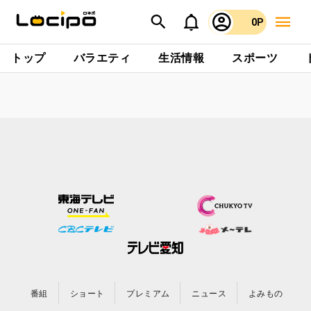
0P
トップ
バラエティ
生活情報
スポーツ
番組
ショート
プレミアム
ニュース
よみもの