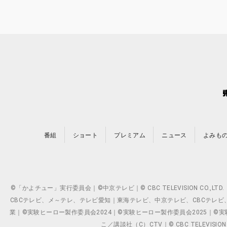
番組
ショート
プレミアム
ニュース
よみも
©「かよチュー」実行委員会｜©中京テレビ｜© CBC TELEVISION C
CBCテレビ、メ～テレ、テレビ愛知｜東海テレビ、中京テレビ、CBCテレビ、メ～テレ、テ
業｜©実験ヒーロー製作委員会2024｜©実験ヒーロー製作委員会2025｜©実験ヒーロー
こ／講談社（C）CTV｜© CBC TELEVISION