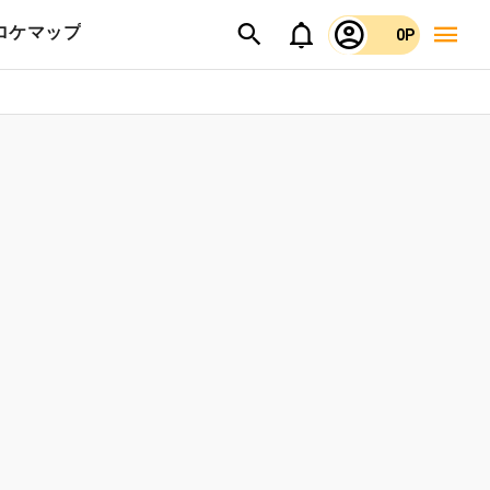
ロケマップ
0P