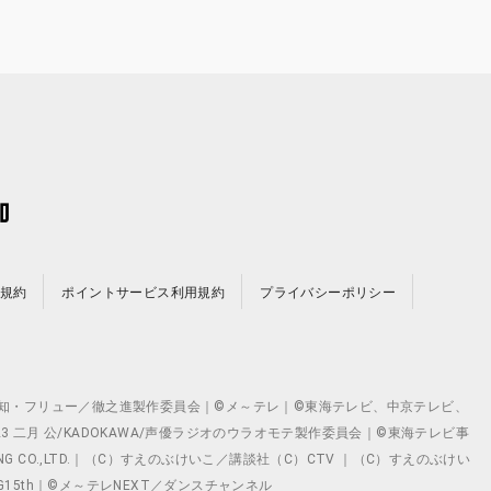
規約
ポイントサービス利用規約
プライバシーポリシー
©テレビ愛知・フリュー／徹之進製作委員会｜©メ～テレ｜©東海テレビ、中京テレビ、
©2023 二月 公/KADOKAWA/声優ラジオのウラオモテ製作委員会｜©東海テレビ事
ING CO.,LTD.｜（C）すえのぶけいこ／講談社（C）CTV ｜（C）すえのぶけい
クト ©VG15th｜©メ～テレNEXT／ダンスチャンネル