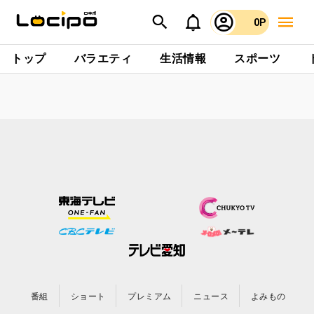
0P
トップ
バラエティ
生活情報
スポーツ
番組
ショート
プレミアム
ニュース
よみもの