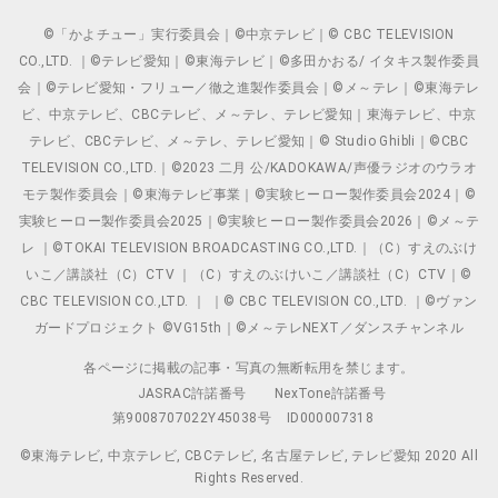
©「かよチュー」実行委員会｜©中京テレビ｜© CBC TELEVISION
CO.,LTD. ｜©テレビ愛知｜©東海テレビ｜©多田かおる/ イタキス製作委員
会｜©テレビ愛知・フリュー／徹之進製作委員会｜©メ～テレ｜©東海テレ
ビ、中京テレビ、CBCテレビ、メ～テレ、テレビ愛知｜東海テレビ、中京
テレビ、CBCテレビ、メ～テレ、テレビ愛知｜© Studio Ghibli｜©CBC
TELEVISION CO.,LTD.｜©2023 二月 公/KADOKAWA/声優ラジオのウラオ
モテ製作委員会｜©東海テレビ事業｜©実験ヒーロー製作委員会2024｜©
実験ヒーロー製作委員会2025｜©実験ヒーロー製作委員会2026｜©メ～テ
レ ｜©TOKAI TELEVISION BROADCASTING CO.,LTD.｜（C）すえのぶけ
いこ／講談社（C）CTV ｜（C）すえのぶけいこ／講談社（C）CTV｜©
CBC TELEVISION CO.,LTD. ｜ ｜© CBC TELEVISION CO.,LTD. ｜©ヴァン
ガードプロジェクト ©VG15th｜©メ～テレNEXT／ダンスチャンネル
各ページに掲載の記事・写真の無断転用を禁じます。
JASRAC許諾番号
NexTone許諾番号
第9008707022Y45038号
ID000007318
©東海テレビ, 中京テレビ, CBCテレビ, 名古屋テレビ, テレビ愛知 2020 All
Rights Reserved.