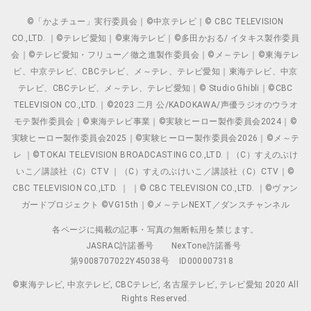
©「かよチュー」実行委員会｜©中京テレビ｜© CBC TELEVISION
CO.,LTD. ｜©テレビ愛知｜©東海テレビ｜©多田かおる/ イタキス製作委員
会｜©テレビ愛知・フリュー／徹之進製作委員会｜©メ～テレ｜©東海テレ
ビ、中京テレビ、CBCテレビ、メ～テレ、テレビ愛知｜東海テレビ、中京
テレビ、CBCテレビ、メ～テレ、テレビ愛知｜© Studio Ghibli｜©CBC
TELEVISION CO.,LTD.｜©2023 二月 公/KADOKAWA/声優ラジオのウラオ
モテ製作委員会｜©東海テレビ事業｜©実験ヒーロー製作委員会2024｜©
実験ヒーロー製作委員会2025｜©実験ヒーロー製作委員会2026｜©メ～テ
レ ｜©TOKAI TELEVISION BROADCASTING CO.,LTD.｜（C）すえのぶけ
いこ／講談社（C）CTV ｜（C）すえのぶけいこ／講談社（C）CTV｜©
CBC TELEVISION CO.,LTD. ｜ ｜© CBC TELEVISION CO.,LTD. ｜©ヴァン
ガードプロジェクト ©VG15th｜©メ～テレNEXT／ダンスチャンネル
各ページに掲載の記事・写真の無断転用を禁じます。
JASRAC許諾番号
NexTone許諾番号
第9008707022Y45038号
ID000007318
©東海テレビ, 中京テレビ, CBCテレビ, 名古屋テレビ, テレビ愛知 2020 All
Rights Reserved.