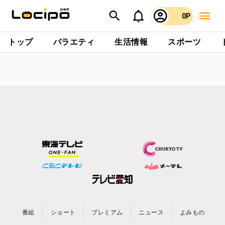
0P
トップ
バラエティ
生活情報
スポーツ
番組
ショート
プレミアム
ニュース
よみもの