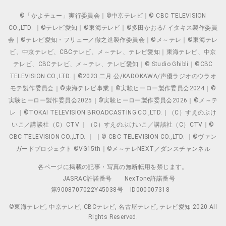
©「かよチュー」実行委員会｜©中京テレビ｜© CBC TELEVISION
CO.,LTD. ｜©テレビ愛知｜©東海テレビ｜©多田かおる/ イタキス製作委員
会｜©テレビ愛知・フリュー／徹之進製作委員会｜©メ～テレ｜©東海テレ
ビ、中京テレビ、CBCテレビ、メ～テレ、テレビ愛知｜東海テレビ、中京
テレビ、CBCテレビ、メ～テレ、テレビ愛知｜© Studio Ghibli｜©CBC
TELEVISION CO.,LTD.｜©2023 二月 公/KADOKAWA/声優ラジオのウラオ
モテ製作委員会｜©東海テレビ事業｜©実験ヒーロー製作委員会2024｜©
実験ヒーロー製作委員会2025｜©実験ヒーロー製作委員会2026｜©メ～テ
レ ｜©TOKAI TELEVISION BROADCASTING CO.,LTD.｜（C）すえのぶけ
いこ／講談社（C）CTV ｜（C）すえのぶけいこ／講談社（C）CTV｜©
CBC TELEVISION CO.,LTD. ｜ ｜© CBC TELEVISION CO.,LTD. ｜©ヴァン
ガードプロジェクト ©VG15th｜©メ～テレNEXT／ダンスチャンネル
各ページに掲載の記事・写真の無断転用を禁じます。
JASRAC許諾番号
NexTone許諾番号
第9008707022Y45038号
ID000007318
©東海テレビ, 中京テレビ, CBCテレビ, 名古屋テレビ, テレビ愛知 2020 All
Rights Reserved.