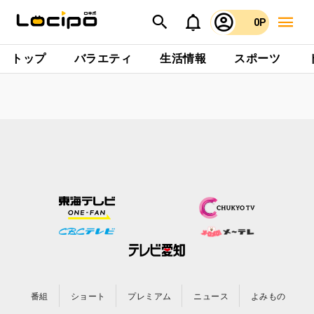
0P
トップ
バラエティ
生活情報
スポーツ
番組
ショート
プレミアム
ニュース
よみもの