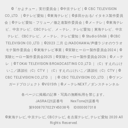
©「かよチュー」実行委員会｜©中京テレビ｜© CBC TELEVISION
CO.,LTD. ｜©テレビ愛知｜©東海テレビ｜©多田かおる/ イタキス製作委員
会｜©テレビ愛知・フリュー／徹之進製作委員会｜©メ～テレ｜©東海テレ
ビ、中京テレビ、CBCテレビ、メ～テレ、テレビ愛知｜東海テレビ、中京
テレビ、CBCテレビ、メ～テレ、テレビ愛知｜© Studio Ghibli｜©CBC
TELEVISION CO.,LTD.｜©2023 二月 公/KADOKAWA/声優ラジオのウラオ
モテ製作委員会｜©東海テレビ事業｜©実験ヒーロー製作委員会2024｜©
実験ヒーロー製作委員会2025｜©実験ヒーロー製作委員会2026｜©メ～テ
レ ｜©TOKAI TELEVISION BROADCASTING CO.,LTD.｜（C）すえのぶけ
いこ／講談社（C）CTV ｜（C）すえのぶけいこ／講談社（C）CTV｜©
CBC TELEVISION CO.,LTD. ｜ ｜© CBC TELEVISION CO.,LTD. ｜©ヴァン
ガードプロジェクト ©VG15th｜©メ～テレNEXT／ダンスチャンネル
各ページに掲載の記事・写真の無断転用を禁じます。
JASRAC許諾番号
NexTone許諾番号
第9008707022Y45038号
ID000007318
©東海テレビ, 中京テレビ, CBCテレビ, 名古屋テレビ, テレビ愛知 2020 All
Rights Reserved.