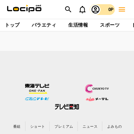
0P
トップ
バラエティ
生活情報
スポーツ
番組
ショート
プレミアム
ニュース
よみもの