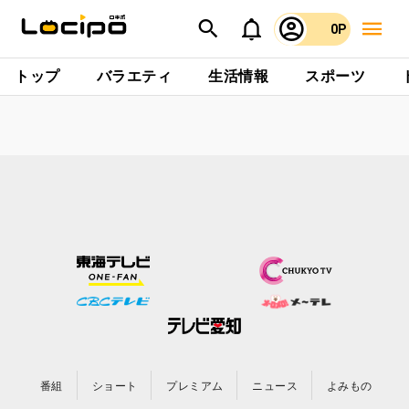
0P
トップ
バラエティ
生活情報
スポーツ
番組
ショート
プレミアム
ニュース
よみもの