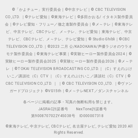
©「かよチュー」実行委員会｜©中京テレビ｜© CBC TELEVISION
CO.,LTD. ｜©テレビ愛知｜©東海テレビ｜©多田かおる/ イタキス製作委員
会｜©テレビ愛知・フリュー／徹之進製作委員会｜©メ～テレ｜©東海テレ
ビ、中京テレビ、CBCテレビ、メ～テレ、テレビ愛知｜東海テレビ、中京
テレビ、CBCテレビ、メ～テレ、テレビ愛知｜© Studio Ghibli｜©CBC
TELEVISION CO.,LTD.｜©2023 二月 公/KADOKAWA/声優ラジオのウラオ
モテ製作委員会｜©東海テレビ事業｜©実験ヒーロー製作委員会2024｜©
実験ヒーロー製作委員会2025｜©実験ヒーロー製作委員会2026｜©メ～テ
レ ｜©TOKAI TELEVISION BROADCASTING CO.,LTD.｜（C）すえのぶけ
いこ／講談社（C）CTV ｜（C）すえのぶけいこ／講談社（C）CTV｜©
CBC TELEVISION CO.,LTD. ｜ ｜© CBC TELEVISION CO.,LTD. ｜©ヴァン
ガードプロジェクト ©VG15th｜©メ～テレNEXT／ダンスチャンネル
各ページに掲載の記事・写真の無断転用を禁じます。
JASRAC許諾番号
NexTone許諾番号
第9008707022Y45038号
ID000007318
©東海テレビ, 中京テレビ, CBCテレビ, 名古屋テレビ, テレビ愛知 2020 All
Rights Reserved.