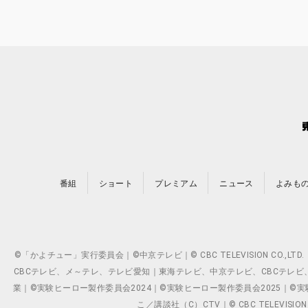
番組
ショート
プレミアム
ニュース
よみも
©「かよチュー」実行委員会｜©中京テレビ｜© CBC TELEVISION C
CBCテレビ、メ～テレ、テレビ愛知｜東海テレビ、中京テレビ、CBCテレビ、メ～テレ、テ
業｜©実験ヒーロー製作委員会2024｜©実験ヒーロー製作委員会2025｜©実験ヒーロー
こ／講談社（C）CTV｜© CBC TELEVISION