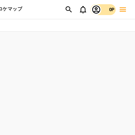
ロケマップ
0P