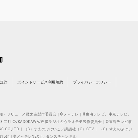
規約
ポイントサービス利用規約
プライバシーポリシー
©テレビ愛知・フリュー／徹之進製作委員会｜©メ～テレ｜©東海テレビ、中京テレビ、
©2023 二月 公/KADOKAWA/声優ラジオのウラオモテ製作委員会｜©東海テレビ事
ING CO.,LTD.｜（C）すえのぶけいこ／講談社（C）CTV ｜（C）すえのぶけい
クト ©VG15th｜©メ～テレNEXT／ダンスチャンネル