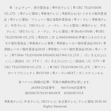
©「かよチュー」実行委員会｜©中京テレビ｜© CBC TELEVISION
CO.,LTD. ｜©テレビ愛知｜©東海テレビ｜©多田かおる/ イタキス製作委員
会｜©テレビ愛知・フリュー／徹之進製作委員会｜©メ～テレ｜©東海テレ
ビ、中京テレビ、CBCテレビ、メ～テレ、テレビ愛知｜東海テレビ、中京
テレビ、CBCテレビ、メ～テレ、テレビ愛知｜© Studio Ghibli｜©CBC
TELEVISION CO.,LTD.｜©2023 二月 公/KADOKAWA/声優ラジオのウラオ
モテ製作委員会｜©東海テレビ事業｜©実験ヒーロー製作委員会2024｜©
実験ヒーロー製作委員会2025｜©実験ヒーロー製作委員会2026｜©メ～テ
レ ｜©TOKAI TELEVISION BROADCASTING CO.,LTD.｜（C）すえのぶけ
いこ／講談社（C）CTV ｜（C）すえのぶけいこ／講談社（C）CTV｜©
CBC TELEVISION CO.,LTD. ｜ ｜© CBC TELEVISION CO.,LTD. ｜©ヴァン
ガードプロジェクト ©VG15th｜©メ～テレNEXT／ダンスチャンネル
各ページに掲載の記事・写真の無断転用を禁じます。
JASRAC許諾番号
NexTone許諾番号
第9008707022Y45038号
ID000007318
©東海テレビ, 中京テレビ, CBCテレビ, 名古屋テレビ, テレビ愛知 2020 All
Rights Reserved.