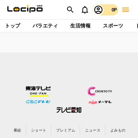
0P
トップ
バラエティ
生活情報
スポーツ
番組
ショート
プレミアム
ニュース
よみもの