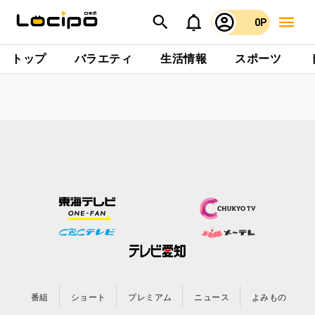
0P
トップ
バラエティ
生活情報
スポーツ
番組
ショート
プレミアム
ニュース
よみもの