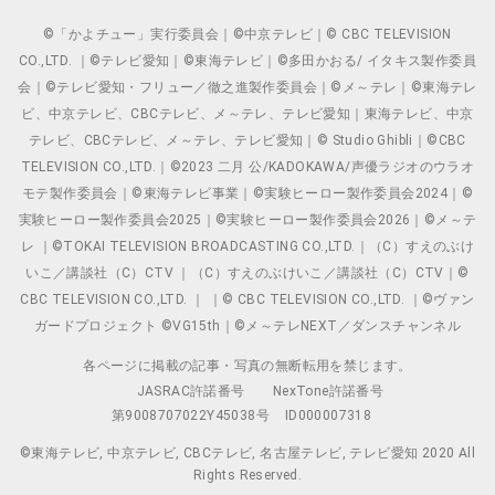
©「かよチュー」実行委員会｜©中京テレビ｜© CBC TELEVISION
CO.,LTD. ｜©テレビ愛知｜©東海テレビ｜©多田かおる/ イタキス製作委員
会｜©テレビ愛知・フリュー／徹之進製作委員会｜©メ～テレ｜©東海テレ
ビ、中京テレビ、CBCテレビ、メ～テレ、テレビ愛知｜東海テレビ、中京
テレビ、CBCテレビ、メ～テレ、テレビ愛知｜© Studio Ghibli｜©CBC
TELEVISION CO.,LTD.｜©2023 二月 公/KADOKAWA/声優ラジオのウラオ
モテ製作委員会｜©東海テレビ事業｜©実験ヒーロー製作委員会2024｜©
実験ヒーロー製作委員会2025｜©実験ヒーロー製作委員会2026｜©メ～テ
レ ｜©TOKAI TELEVISION BROADCASTING CO.,LTD.｜（C）すえのぶけ
いこ／講談社（C）CTV ｜（C）すえのぶけいこ／講談社（C）CTV｜©
CBC TELEVISION CO.,LTD. ｜ ｜© CBC TELEVISION CO.,LTD. ｜©ヴァン
ガードプロジェクト ©VG15th｜©メ～テレNEXT／ダンスチャンネル
各ページに掲載の記事・写真の無断転用を禁じます。
JASRAC許諾番号
NexTone許諾番号
第9008707022Y45038号
ID000007318
©東海テレビ, 中京テレビ, CBCテレビ, 名古屋テレビ, テレビ愛知 2020 All
Rights Reserved.