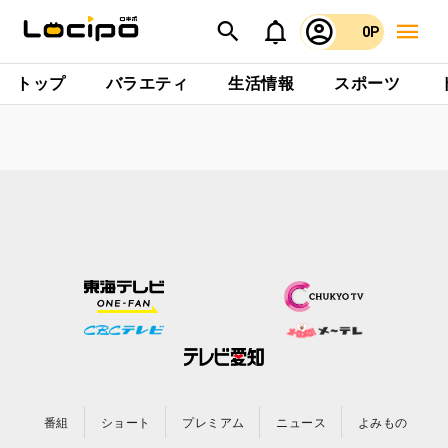
0P
トップ
バラエティ
生活情報
スポーツ
番組
ショート
プレミアム
ニュース
よみもの