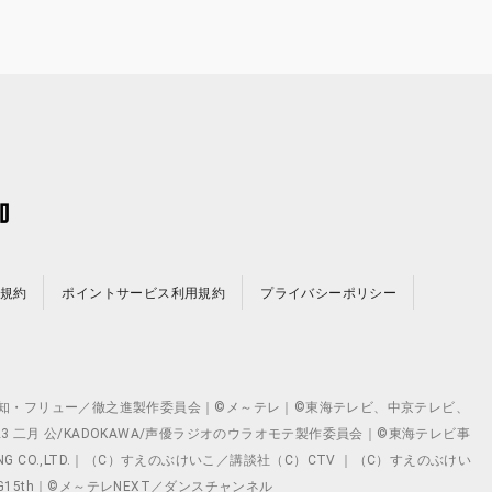
規約
ポイントサービス利用規約
プライバシーポリシー
©テレビ愛知・フリュー／徹之進製作委員会｜©メ～テレ｜©東海テレビ、中京テレビ、
©2023 二月 公/KADOKAWA/声優ラジオのウラオモテ製作委員会｜©東海テレビ事
ING CO.,LTD.｜（C）すえのぶけいこ／講談社（C）CTV ｜（C）すえのぶけい
クト ©VG15th｜©メ～テレNEXT／ダンスチャンネル