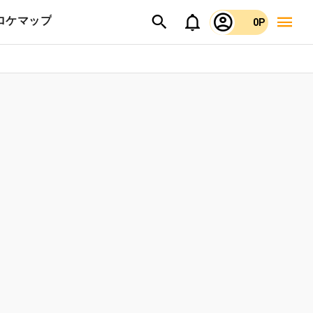
ロケマップ
0P