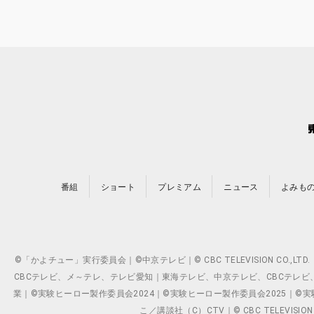
番組
ショート
プレミアム
ニュース
よみも
©「かよチュー」実行委員会｜©中京テレビ｜© CBC TELEVISION C
CBCテレビ、メ～テレ、テレビ愛知｜東海テレビ、中京テレビ、CBCテレビ、メ～テレ、テ
業｜©実験ヒーロー製作委員会2024｜©実験ヒーロー製作委員会2025｜©実験ヒーロー
こ／講談社（C）CTV｜© CBC TELEVISION