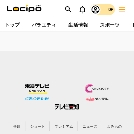
0P
トップ
バラエティ
生活情報
スポーツ
番組
ショート
プレミアム
ニュース
よみもの