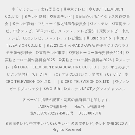
©「かよチュー」実行委員会｜©中京テレビ｜© CBC TELEVISION
CO.,LTD. ｜©テレビ愛知｜©東海テレビ｜©多田かおる/ イタキス製作委員
会｜©テレビ愛知・フリュー／徹之進製作委員会｜©メ～テレ｜©東海テレ
ビ、中京テレビ、CBCテレビ、メ～テレ、テレビ愛知｜東海テレビ、中京
テレビ、CBCテレビ、メ～テレ、テレビ愛知｜© Studio Ghibli｜©CBC
TELEVISION CO.,LTD.｜©2023 二月 公/KADOKAWA/声優ラジオのウラオ
モテ製作委員会｜©東海テレビ事業｜©実験ヒーロー製作委員会2024｜©
実験ヒーロー製作委員会2025｜©実験ヒーロー製作委員会2026｜©メ～テ
レ ｜©TOKAI TELEVISION BROADCASTING CO.,LTD.｜（C）すえのぶけ
いこ／講談社（C）CTV ｜（C）すえのぶけいこ／講談社（C）CTV｜©
CBC TELEVISION CO.,LTD. ｜ ｜© CBC TELEVISION CO.,LTD. ｜©ヴァン
ガードプロジェクト ©VG15th｜©メ～テレNEXT／ダンスチャンネル
各ページに掲載の記事・写真の無断転用を禁じます。
JASRAC許諾番号
NexTone許諾番号
第9008707022Y45038号
ID000007318
©東海テレビ, 中京テレビ, CBCテレビ, 名古屋テレビ, テレビ愛知 2020 All
Rights Reserved.