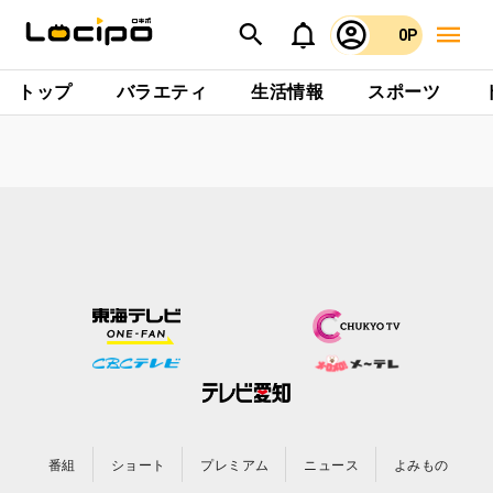
0P
トップ
バラエティ
生活情報
スポーツ
番組
ショート
プレミアム
ニュース
よみもの