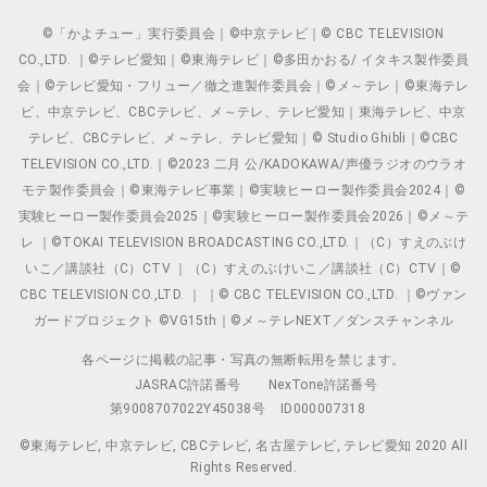
©「かよチュー」実行委員会｜©中京テレビ｜© CBC TELEVISION
CO.,LTD. ｜©テレビ愛知｜©東海テレビ｜©多田かおる/ イタキス製作委員
会｜©テレビ愛知・フリュー／徹之進製作委員会｜©メ～テレ｜©東海テレ
ビ、中京テレビ、CBCテレビ、メ～テレ、テレビ愛知｜東海テレビ、中京
テレビ、CBCテレビ、メ～テレ、テレビ愛知｜© Studio Ghibli｜©CBC
TELEVISION CO.,LTD.｜©2023 二月 公/KADOKAWA/声優ラジオのウラオ
モテ製作委員会｜©東海テレビ事業｜©実験ヒーロー製作委員会2024｜©
実験ヒーロー製作委員会2025｜©実験ヒーロー製作委員会2026｜©メ～テ
レ ｜©TOKAI TELEVISION BROADCASTING CO.,LTD.｜（C）すえのぶけ
いこ／講談社（C）CTV ｜（C）すえのぶけいこ／講談社（C）CTV｜©
CBC TELEVISION CO.,LTD. ｜ ｜© CBC TELEVISION CO.,LTD. ｜©ヴァン
ガードプロジェクト ©VG15th｜©メ～テレNEXT／ダンスチャンネル
各ページに掲載の記事・写真の無断転用を禁じます。
JASRAC許諾番号
NexTone許諾番号
第9008707022Y45038号
ID000007318
©東海テレビ, 中京テレビ, CBCテレビ, 名古屋テレビ, テレビ愛知 2020 All
Rights Reserved.