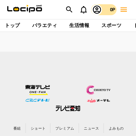
0P
トップ
バラエティ
生活情報
スポーツ
番組
ショート
プレミアム
ニュース
よみもの