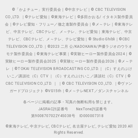
©「かよチュー」実行委員会｜©中京テレビ｜© CBC TELEVISION
CO.,LTD. ｜©テレビ愛知｜©東海テレビ｜©多田かおる/ イタキス製作委員
会｜©テレビ愛知・フリュー／徹之進製作委員会｜©メ～テレ｜©東海テレ
ビ、中京テレビ、CBCテレビ、メ～テレ、テレビ愛知｜東海テレビ、中京
テレビ、CBCテレビ、メ～テレ、テレビ愛知｜© Studio Ghibli｜©CBC
TELEVISION CO.,LTD.｜©2023 二月 公/KADOKAWA/声優ラジオのウラオ
モテ製作委員会｜©東海テレビ事業｜©実験ヒーロー製作委員会2024｜©
実験ヒーロー製作委員会2025｜©実験ヒーロー製作委員会2026｜©メ～テ
レ ｜©TOKAI TELEVISION BROADCASTING CO.,LTD.｜（C）すえのぶけ
いこ／講談社（C）CTV ｜（C）すえのぶけいこ／講談社（C）CTV｜©
CBC TELEVISION CO.,LTD. ｜ ｜© CBC TELEVISION CO.,LTD. ｜©ヴァン
ガードプロジェクト ©VG15th｜©メ～テレNEXT／ダンスチャンネル
各ページに掲載の記事・写真の無断転用を禁じます。
JASRAC許諾番号
NexTone許諾番号
第9008707022Y45038号
ID000007318
©東海テレビ, 中京テレビ, CBCテレビ, 名古屋テレビ, テレビ愛知 2020 All
Rights Reserved.