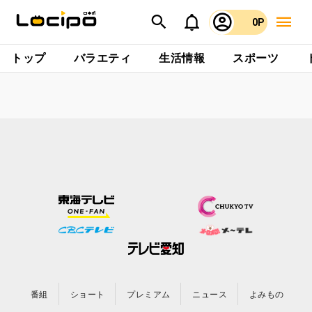
0P
トップ
バラエティ
生活情報
スポーツ
番組
ショート
プレミアム
ニュース
よみもの