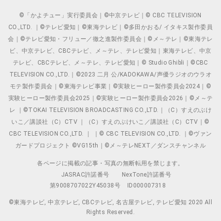
©「かよチュー」実行委員会｜©中京テレビ｜© CBC TELEVISION
CO.,LTD. ｜©テレビ愛知｜©東海テレビ｜©多田かおる/ イタキス製作委員
会｜©テレビ愛知・フリュー／徹之進製作委員会｜©メ～テレ｜©東海テレ
ビ、中京テレビ、CBCテレビ、メ～テレ、テレビ愛知｜東海テレビ、中京
テレビ、CBCテレビ、メ～テレ、テレビ愛知｜© Studio Ghibli｜©CBC
TELEVISION CO.,LTD.｜©2023 二月 公/KADOKAWA/声優ラジオのウラオ
モテ製作委員会｜©東海テレビ事業｜©実験ヒーロー製作委員会2024｜©
実験ヒーロー製作委員会2025｜©実験ヒーロー製作委員会2026｜©メ～テ
レ ｜©TOKAI TELEVISION BROADCASTING CO.,LTD.｜（C）すえのぶけ
いこ／講談社（C）CTV ｜（C）すえのぶけいこ／講談社（C）CTV｜©
CBC TELEVISION CO.,LTD. ｜ ｜© CBC TELEVISION CO.,LTD. ｜©ヴァン
ガードプロジェクト ©VG15th｜©メ～テレNEXT／ダンスチャンネル
各ページに掲載の記事・写真の無断転用を禁じます。
JASRAC許諾番号
NexTone許諾番号
第9008707022Y45038号
ID000007318
©東海テレビ, 中京テレビ, CBCテレビ, 名古屋テレビ, テレビ愛知 2020 All
Rights Reserved.