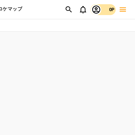
ロケマップ
0P