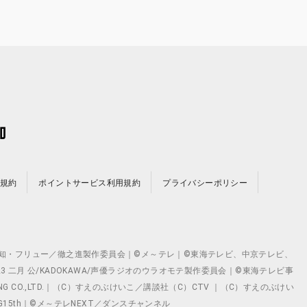
規約
ポイントサービス利用規約
プライバシーポリシー
©テレビ愛知・フリュー／徹之進製作委員会｜©メ～テレ｜©東海テレビ、中京テレビ、
©2023 二月 公/KADOKAWA/声優ラジオのウラオモテ製作委員会｜©東海テレビ事
ING CO.,LTD.｜（C）すえのぶけいこ／講談社（C）CTV ｜（C）すえのぶけい
クト ©VG15th｜©メ～テレNEXT／ダンスチャンネル