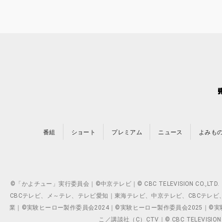
番組
ショート
プレミアム
ニュース
よみも
©「かよチュー」実行委員会｜©中京テレビ｜© CBC TELEVISION C
CBCテレビ、メ～テレ、テレビ愛知｜東海テレビ、中京テレビ、CBCテレビ、メ～テレ、テ
業｜©実験ヒーロー製作委員会2024｜©実験ヒーロー製作委員会2025｜©実験ヒーロー
こ／講談社（C）CTV｜© CBC TELEVISION