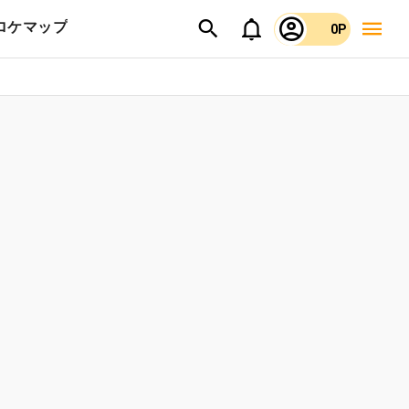
ロケマップ
0P