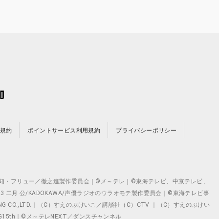
規約
ポイントサービス利用規約
プライバシーポリシー
©テレビ愛知・フリュー／徹之進製作委員会｜©メ～テレ｜©東海テレビ、中京テレビ、
©2023 二月 公/KADOKAWA/声優ラジオのウラオモテ製作委員会｜©東海テレビ事
ING CO.,LTD.｜（C）すえのぶけいこ／講談社（C）CTV ｜（C）すえのぶけい
クト ©VG15th｜©メ～テレNEXT／ダンスチャンネル