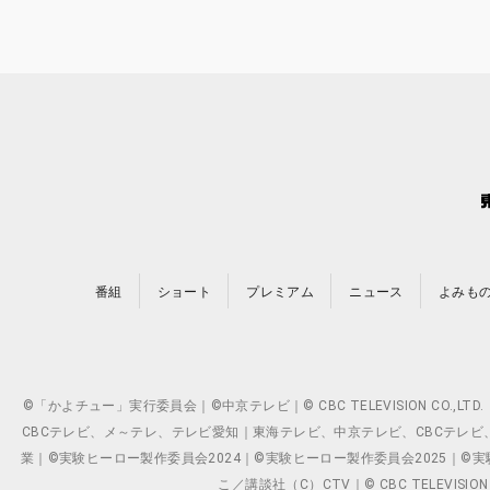
番組
ショート
プレミアム
ニュース
よみも
©「かよチュー」実行委員会｜©中京テレビ｜© CBC TELEVISION C
CBCテレビ、メ～テレ、テレビ愛知｜東海テレビ、中京テレビ、CBCテレビ、メ～テレ、テ
業｜©実験ヒーロー製作委員会2024｜©実験ヒーロー製作委員会2025｜©実験ヒーロー
こ／講談社（C）CTV｜© CBC TELEVISION