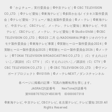
©「かよチュー」実行委員会｜©中京テレビ｜© CBC TELEVISION
CO.,LTD. ｜©テレビ愛知｜©東海テレビ｜©多田かおる/ イタキス製作委員
会｜©テレビ愛知・フリュー／徹之進製作委員会｜©メ～テレ｜©東海テレ
ビ、中京テレビ、CBCテレビ、メ～テレ、テレビ愛知｜東海テレビ、中京
テレビ、CBCテレビ、メ～テレ、テレビ愛知｜© Studio Ghibli｜©CBC
TELEVISION CO.,LTD.｜©2023 二月 公/KADOKAWA/声優ラジオのウラオ
モテ製作委員会｜©東海テレビ事業｜©実験ヒーロー製作委員会2024｜©
実験ヒーロー製作委員会2025｜©実験ヒーロー製作委員会2026｜©メ～テ
レ ｜©TOKAI TELEVISION BROADCASTING CO.,LTD.｜（C）すえのぶけ
いこ／講談社（C）CTV ｜（C）すえのぶけいこ／講談社（C）CTV｜©
CBC TELEVISION CO.,LTD. ｜ ｜© CBC TELEVISION CO.,LTD. ｜©ヴァン
ガードプロジェクト ©VG15th｜©メ～テレNEXT／ダンスチャンネル
各ページに掲載の記事・写真の無断転用を禁じます。
JASRAC許諾番号
NexTone許諾番号
第9008707022Y45038号
ID000007318
©東海テレビ, 中京テレビ, CBCテレビ, 名古屋テレビ, テレビ愛知 2020 All
Rights Reserved.