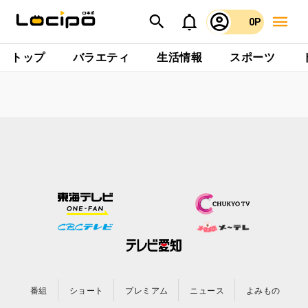
0P
トップ
バラエティ
生活情報
スポーツ
番組
ショート
プレミアム
ニュース
よみもの