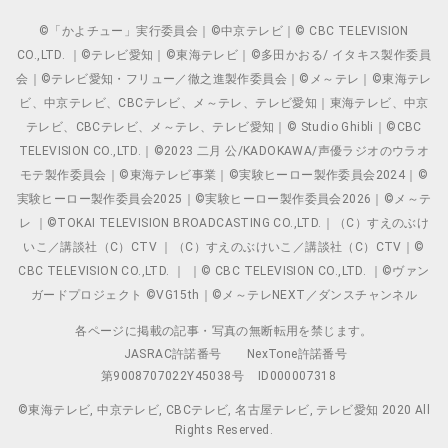
©「かよチュー」実行委員会｜©中京テレビ｜© CBC TELEVISION
CO.,LTD. ｜©テレビ愛知｜©東海テレビ｜©多田かおる/ イタキス製作委員
会｜©テレビ愛知・フリュー／徹之進製作委員会｜©メ～テレ｜©東海テレ
ビ、中京テレビ、CBCテレビ、メ～テレ、テレビ愛知｜東海テレビ、中京
テレビ、CBCテレビ、メ～テレ、テレビ愛知｜© Studio Ghibli｜©CBC
TELEVISION CO.,LTD.｜©2023 二月 公/KADOKAWA/声優ラジオのウラオ
モテ製作委員会｜©東海テレビ事業｜©実験ヒーロー製作委員会2024｜©
実験ヒーロー製作委員会2025｜©実験ヒーロー製作委員会2026｜©メ～テ
レ ｜©TOKAI TELEVISION BROADCASTING CO.,LTD.｜（C）すえのぶけ
いこ／講談社（C）CTV ｜（C）すえのぶけいこ／講談社（C）CTV｜©
CBC TELEVISION CO.,LTD. ｜ ｜© CBC TELEVISION CO.,LTD. ｜©ヴァン
ガードプロジェクト ©VG15th｜©メ～テレNEXT／ダンスチャンネル
各ページに掲載の記事・写真の無断転用を禁じます。
JASRAC許諾番号
NexTone許諾番号
第9008707022Y45038号
ID000007318
©東海テレビ, 中京テレビ, CBCテレビ, 名古屋テレビ, テレビ愛知 2020 All
Rights Reserved.