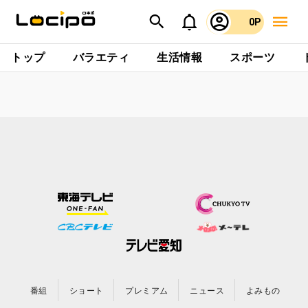
0P
トップ
バラエティ
生活情報
スポーツ
番組
ショート
プレミアム
ニュース
よみもの