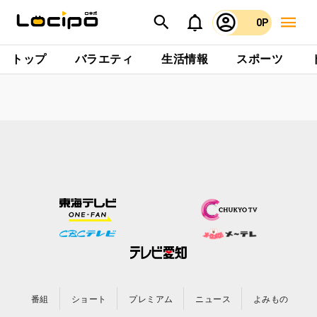
0P
トップ
バラエティ
生活情報
スポーツ
番組
ショート
プレミアム
ニュース
よみもの