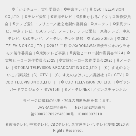
©「かよチュー」実行委員会｜©中京テレビ｜© CBC TELEVISION
CO.,LTD. ｜©テレビ愛知｜©東海テレビ｜©多田かおる/ イタキス製作委員
会｜©テレビ愛知・フリュー／徹之進製作委員会｜©メ～テレ｜©東海テレ
ビ、中京テレビ、CBCテレビ、メ～テレ、テレビ愛知｜東海テレビ、中京
テレビ、CBCテレビ、メ～テレ、テレビ愛知｜© Studio Ghibli｜©CBC
TELEVISION CO.,LTD.｜©2023 二月 公/KADOKAWA/声優ラジオのウラオ
モテ製作委員会｜©東海テレビ事業｜©実験ヒーロー製作委員会2024｜©
実験ヒーロー製作委員会2025｜©実験ヒーロー製作委員会2026｜©メ～テ
レ ｜©TOKAI TELEVISION BROADCASTING CO.,LTD.｜（C）すえのぶけ
いこ／講談社（C）CTV ｜（C）すえのぶけいこ／講談社（C）CTV｜©
CBC TELEVISION CO.,LTD. ｜ ｜© CBC TELEVISION CO.,LTD. ｜©ヴァン
ガードプロジェクト ©VG15th｜©メ～テレNEXT／ダンスチャンネル
各ページに掲載の記事・写真の無断転用を禁じます。
JASRAC許諾番号
NexTone許諾番号
第9008707022Y45038号
ID000007318
©東海テレビ, 中京テレビ, CBCテレビ, 名古屋テレビ, テレビ愛知 2020 All
Rights Reserved.