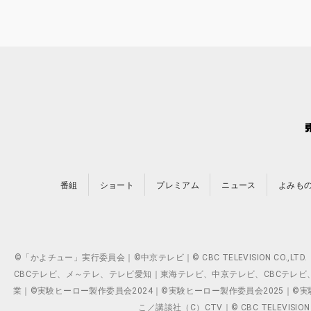
番組
ショート
プレミアム
ニュース
よみも
©「かよチュー」実行委員会｜©中京テレビ｜© CBC TELEVISION C
CBCテレビ、メ～テレ、テレビ愛知｜東海テレビ、中京テレビ、CBCテレビ、メ～テレ、テ
業｜©実験ヒーロー製作委員会2024｜©実験ヒーロー製作委員会2025｜©実験ヒーロー
こ／講談社（C）CTV｜© CBC TELEVISION