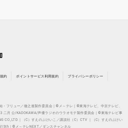
規約
ポイントサービス利用規約
プライバシーポリシー
©テレビ愛知・フリュー／徹之進製作委員会｜©メ～テレ｜©東海テレビ、中京テレビ、
©2023 二月 公/KADOKAWA/声優ラジオのウラオモテ製作委員会｜©東海テレビ事
ING CO.,LTD.｜（C）すえのぶけいこ／講談社（C）CTV ｜（C）すえのぶけい
クト ©VG15th｜©メ～テレNEXT／ダンスチャンネル