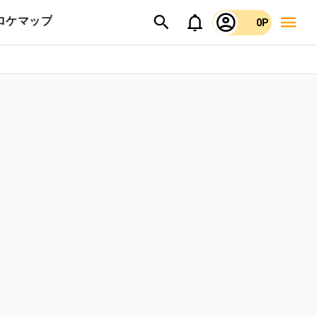
ロケマップ
0P