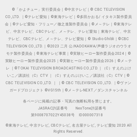
©「かよチュー」実行委員会｜©中京テレビ｜© CBC TELEVISION
CO.,LTD. ｜©テレビ愛知｜©東海テレビ｜©多田かおる/ イタキス製作委員
会｜©テレビ愛知・フリュー／徹之進製作委員会｜©メ～テレ｜©東海テレ
ビ、中京テレビ、CBCテレビ、メ～テレ、テレビ愛知｜東海テレビ、中京
テレビ、CBCテレビ、メ～テレ、テレビ愛知｜© Studio Ghibli｜©CBC
TELEVISION CO.,LTD.｜©2023 二月 公/KADOKAWA/声優ラジオのウラオ
モテ製作委員会｜©東海テレビ事業｜©実験ヒーロー製作委員会2024｜©
実験ヒーロー製作委員会2025｜©実験ヒーロー製作委員会2026｜©メ～テ
レ ｜©TOKAI TELEVISION BROADCASTING CO.,LTD.｜（C）すえのぶけ
いこ／講談社（C）CTV ｜（C）すえのぶけいこ／講談社（C）CTV｜©
CBC TELEVISION CO.,LTD. ｜ ｜© CBC TELEVISION CO.,LTD. ｜©ヴァン
ガードプロジェクト ©VG15th｜©メ～テレNEXT／ダンスチャンネル
各ページに掲載の記事・写真の無断転用を禁じます。
JASRAC許諾番号
NexTone許諾番号
第9008707022Y45038号
ID000007318
©東海テレビ, 中京テレビ, CBCテレビ, 名古屋テレビ, テレビ愛知 2020 All
Rights Reserved.