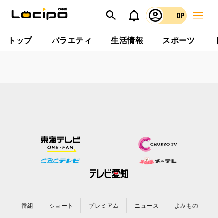
0P
トップ
バラエティ
生活情報
スポーツ
番組
ショート
プレミアム
ニュース
よみもの