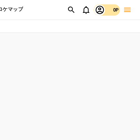
ロケマップ
0P