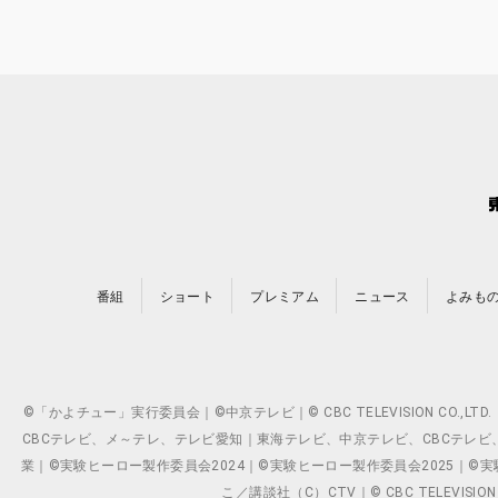
番組
ショート
プレミアム
ニュース
よみも
©「かよチュー」実行委員会｜©中京テレビ｜© CBC TELEVISION C
CBCテレビ、メ～テレ、テレビ愛知｜東海テレビ、中京テレビ、CBCテレビ、メ～テレ、テ
業｜©実験ヒーロー製作委員会2024｜©実験ヒーロー製作委員会2025｜©実験ヒーロー
こ／講談社（C）CTV｜© CBC TELEVISION