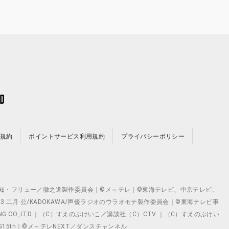
規約
ポイントサービス利用規約
プライバシーポリシー
©テレビ愛知・フリュー／徹之進製作委員会｜©メ～テレ｜©東海テレビ、中京テレビ、
©2023 二月 公/KADOKAWA/声優ラジオのウラオモテ製作委員会｜©東海テレビ事
ING CO.,LTD.｜（C）すえのぶけいこ／講談社（C）CTV ｜（C）すえのぶけい
クト ©VG15th｜©メ～テレNEXT／ダンスチャンネル