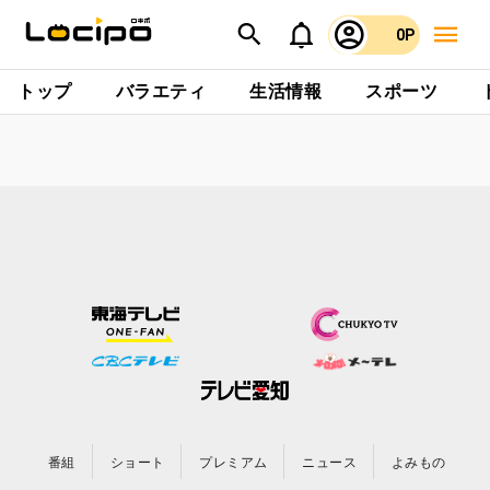
0P
トップ
バラエティ
生活情報
スポーツ
番組
ショート
プレミアム
ニュース
よみもの