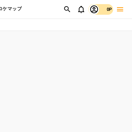
ロケマップ
0P