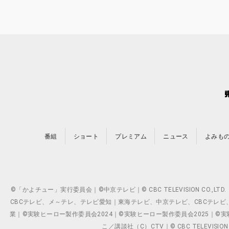
番組
ショート
プレミアム
ニュース
よみも
©「かよチュー」実行委員会｜©中京テレビ｜© CBC TELEVISION C
CBCテレビ、メ～テレ、テレビ愛知｜東海テレビ、中京テレビ、CBCテレビ、メ～テレ、テ
業｜©実験ヒーロー製作委員会2024｜©実験ヒーロー製作委員会2025｜©実験ヒーロー
こ／講談社（C）CTV｜© CBC TELEVISION