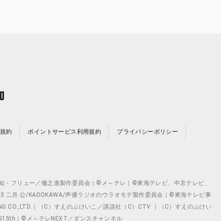
規約
ポイントサービス利用規約
プライバシーポリシー
©テレビ愛知・フリュー／徹之進製作委員会｜©メ～テレ｜©東海テレビ、中京テレビ、
©2023 二月 公/KADOKAWA/声優ラジオのウラオモテ製作委員会｜©東海テレビ事
ING CO.,LTD.｜（C）すえのぶけいこ／講談社（C）CTV ｜（C）すえのぶけい
クト ©VG15th｜©メ～テレNEXT／ダンスチャンネル