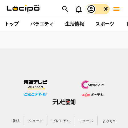
0P
トップ
バラエティ
生活情報
スポーツ
番組
ショート
プレミアム
ニュース
よみもの