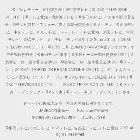
©「かよチュー」実行委員会｜©中京テレビ｜© CBC TELEVISION
CO.,LTD. ｜©テレビ愛知｜©東海テレビ｜©多田かおる/ イタキス製作委員
会｜©テレビ愛知・フリュー／徹之進製作委員会｜©メ～テレ｜©東海テレ
ビ、中京テレビ、CBCテレビ、メ～テレ、テレビ愛知｜東海テレビ、中京
テレビ、CBCテレビ、メ～テレ、テレビ愛知｜© Studio Ghibli｜©CBC
TELEVISION CO.,LTD.｜©2023 二月 公/KADOKAWA/声優ラジオのウラオ
モテ製作委員会｜©東海テレビ事業｜©実験ヒーロー製作委員会2024｜©
実験ヒーロー製作委員会2025｜©実験ヒーロー製作委員会2026｜©メ～テ
レ ｜©TOKAI TELEVISION BROADCASTING CO.,LTD.｜（C）すえのぶけ
いこ／講談社（C）CTV ｜（C）すえのぶけいこ／講談社（C）CTV｜©
CBC TELEVISION CO.,LTD. ｜ ｜© CBC TELEVISION CO.,LTD. ｜©ヴァン
ガードプロジェクト ©VG15th｜©メ～テレNEXT／ダンスチャンネル
各ページに掲載の記事・写真の無断転用を禁じます。
JASRAC許諾番号
NexTone許諾番号
第9008707022Y45038号
ID000007318
©東海テレビ, 中京テレビ, CBCテレビ, 名古屋テレビ, テレビ愛知 2020 All
Rights Reserved.