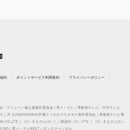
規約
ポイントサービス利用規約
プライバシーポリシー
©テレビ愛知・フリュー／徹之進製作委員会｜©メ～テレ｜©東海テレビ、中京テレビ、
©2023 二月 公/KADOKAWA/声優ラジオのウラオモテ製作委員会｜©東海テレビ事
ING CO.,LTD.｜（C）すえのぶけいこ／講談社（C）CTV ｜（C）すえのぶけい
クト ©VG15th｜©メ～テレNEXT／ダンスチャンネル