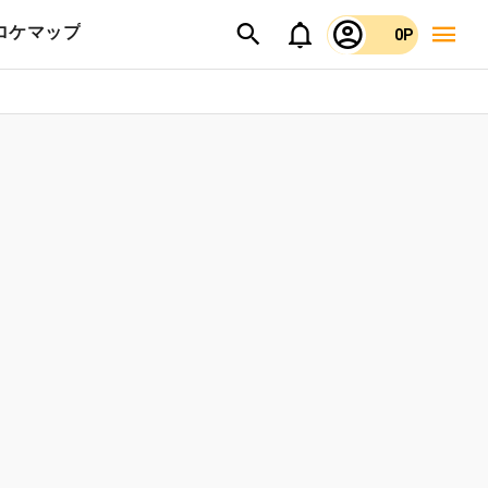
ロケマップ
0P