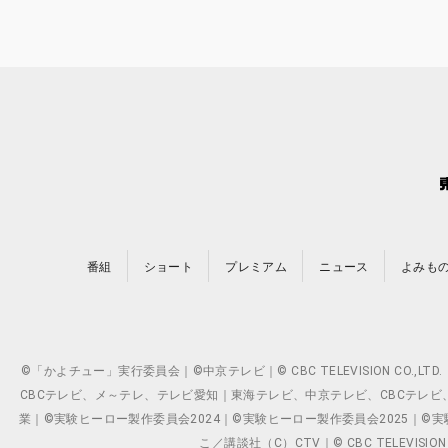
番組
ショート
プレミアム
ニュース
よみも
©「かよチュー」実行委員会｜©中京テレビ｜© CBC TELEVISION C
CBCテレビ、メ～テレ、テレビ愛知｜東海テレビ、中京テレビ、CBCテレビ、メ～テレ、テ
業｜©実験ヒーロー製作委員会2024｜©実験ヒーロー製作委員会2025｜©実験ヒーロー
こ／講談社（C）CTV｜© CBC TELEVISION