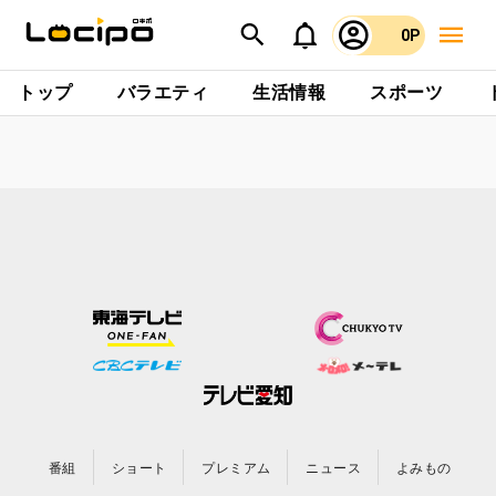
0P
トップ
バラエティ
生活情報
スポーツ
番組
ショート
プレミアム
ニュース
よみもの