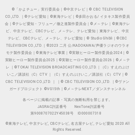
©「かよチュー」実行委員会｜©中京テレビ｜© CBC TELEVISION
CO.,LTD. ｜©テレビ愛知｜©東海テレビ｜©多田かおる/ イタキス製作委員
会｜©テレビ愛知・フリュー／徹之進製作委員会｜©メ～テレ｜©東海テレ
ビ、中京テレビ、CBCテレビ、メ～テレ、テレビ愛知｜東海テレビ、中京
テレビ、CBCテレビ、メ～テレ、テレビ愛知｜© Studio Ghibli｜©CBC
TELEVISION CO.,LTD.｜©2023 二月 公/KADOKAWA/声優ラジオのウラオ
モテ製作委員会｜©東海テレビ事業｜©実験ヒーロー製作委員会2024｜©
実験ヒーロー製作委員会2025｜©実験ヒーロー製作委員会2026｜©メ～テ
レ ｜©TOKAI TELEVISION BROADCASTING CO.,LTD.｜（C）すえのぶけ
いこ／講談社（C）CTV ｜（C）すえのぶけいこ／講談社（C）CTV｜©
CBC TELEVISION CO.,LTD. ｜ ｜© CBC TELEVISION CO.,LTD. ｜©ヴァン
ガードプロジェクト ©VG15th｜©メ～テレNEXT／ダンスチャンネル
各ページに掲載の記事・写真の無断転用を禁じます。
JASRAC許諾番号
NexTone許諾番号
第9008707022Y45038号
ID000007318
©東海テレビ, 中京テレビ, CBCテレビ, 名古屋テレビ, テレビ愛知 2020 All
Rights Reserved.