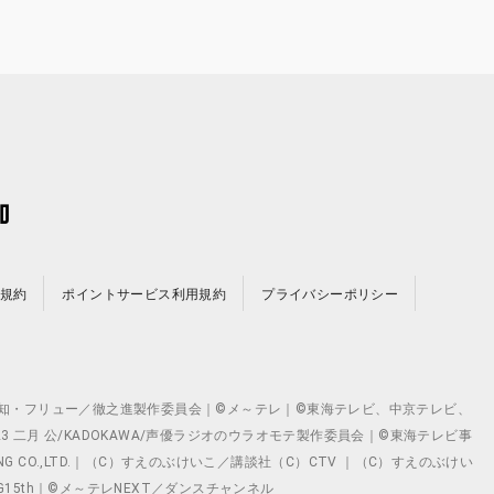
規約
ポイントサービス利用規約
プライバシーポリシー
©テレビ愛知・フリュー／徹之進製作委員会｜©メ～テレ｜©東海テレビ、中京テレビ、
©2023 二月 公/KADOKAWA/声優ラジオのウラオモテ製作委員会｜©東海テレビ事
ING CO.,LTD.｜（C）すえのぶけいこ／講談社（C）CTV ｜（C）すえのぶけい
クト ©VG15th｜©メ～テレNEXT／ダンスチャンネル