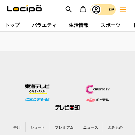
0P
トップ
バラエティ
生活情報
スポーツ
番組
ショート
プレミアム
ニュース
よみもの