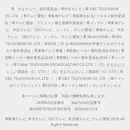
©「かよチュー」実行委員会｜©中京テレビ｜© CBC TELEVISION
CO.,LTD. ｜©テレビ愛知｜©東海テレビ｜©多田かおる/ イタキス製作委員
会｜©テレビ愛知・フリュー／徹之進製作委員会｜©メ～テレ｜©東海テレ
ビ、中京テレビ、CBCテレビ、メ～テレ、テレビ愛知｜東海テレビ、中京
テレビ、CBCテレビ、メ～テレ、テレビ愛知｜© Studio Ghibli｜©CBC
TELEVISION CO.,LTD.｜©2023 二月 公/KADOKAWA/声優ラジオのウラオ
モテ製作委員会｜©東海テレビ事業｜©実験ヒーロー製作委員会2024｜©
実験ヒーロー製作委員会2025｜©実験ヒーロー製作委員会2026｜©メ～テ
レ ｜©TOKAI TELEVISION BROADCASTING CO.,LTD.｜（C）すえのぶけ
いこ／講談社（C）CTV ｜（C）すえのぶけいこ／講談社（C）CTV｜©
CBC TELEVISION CO.,LTD. ｜ ｜© CBC TELEVISION CO.,LTD. ｜©ヴァン
ガードプロジェクト ©VG15th｜©メ～テレNEXT／ダンスチャンネル
各ページに掲載の記事・写真の無断転用を禁じます。
JASRAC許諾番号
NexTone許諾番号
第9008707022Y45038号
ID000007318
©東海テレビ, 中京テレビ, CBCテレビ, 名古屋テレビ, テレビ愛知 2020 All
Rights Reserved.