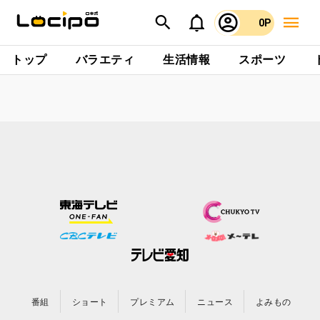
0P
トップ
バラエティ
生活情報
スポーツ
番組
ショート
プレミアム
ニュース
よみもの