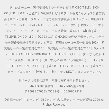
©「かよチュー」実行委員会｜©中京テレビ｜© CBC TELEVISION
CO.,LTD. ｜©テレビ愛知｜©東海テレビ｜©多田かおる/ イタキス製作委員
会｜©テレビ愛知・フリュー／徹之進製作委員会｜©メ～テレ｜©東海テレ
ビ、中京テレビ、CBCテレビ、メ～テレ、テレビ愛知｜東海テレビ、中京
テレビ、CBCテレビ、メ～テレ、テレビ愛知｜© Studio Ghibli｜©CBC
TELEVISION CO.,LTD.｜©2023 二月 公/KADOKAWA/声優ラジオのウラオ
モテ製作委員会｜©東海テレビ事業｜©実験ヒーロー製作委員会2024｜©
実験ヒーロー製作委員会2025｜©実験ヒーロー製作委員会2026｜©メ～テ
レ ｜©TOKAI TELEVISION BROADCASTING CO.,LTD.｜（C）すえのぶけ
いこ／講談社（C）CTV ｜（C）すえのぶけいこ／講談社（C）CTV｜©
CBC TELEVISION CO.,LTD. ｜ ｜© CBC TELEVISION CO.,LTD. ｜©ヴァン
ガードプロジェクト ©VG15th｜©メ～テレNEXT／ダンスチャンネル
各ページに掲載の記事・写真の無断転用を禁じます。
JASRAC許諾番号
NexTone許諾番号
第9008707022Y45038号
ID000007318
©東海テレビ, 中京テレビ, CBCテレビ, 名古屋テレビ, テレビ愛知 2020 All
Rights Reserved.